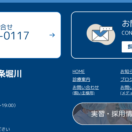
お
合せ
-0117
CON
HOME
お知
診療案内
ブロ
お問い合わせ
お問
(飼い主様用)
(メデ
19:00）
ださい