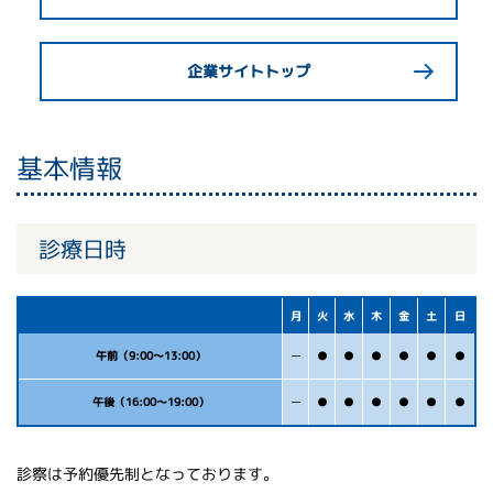
企業サイトトップ
基本情報
診療日時
月
火
水
木
金
土
日
午前（9:00〜13:00）
ー
●
●
●
●
●
●
午後（16:00〜19:00）
ー
●
●
●
●
●
●
診察は予約優先制となっております。