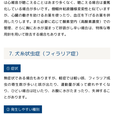
は心雑音が聴こえることはあまり多くなく、聴こえる場合は重篤
化している場合が多いです。僧帽弁粘液腫様変変性と似ています
が、心臓の働きを助けるお薬を使ったり、血圧を下げるお薬を併
用したりします。また必要に応じて酸素室内（高酸素濃度）での
管理、さらに胸にお水が溜まって呼吸がし辛い場合は、特殊な専
用針を用いて除去する場合もあります。
7. 犬糸状虫症（フィラリア症）
① 症状
無症状である場合もありますが、軽症では軽い咳、フィラリア成
虫の寄生数が多いと咳が出たり、運動量が減って疲れやすくな
り、ひどい場合は吐いたり、お腹に水がたまったり、失神するこ
とがあります。
② 発生しやすい種別