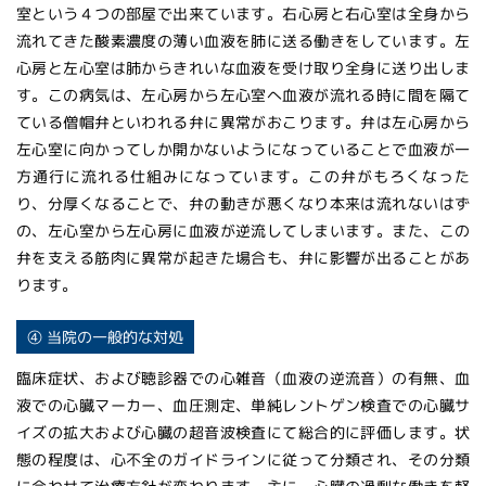
室という４つの部屋で出来ています。右心房と右心室は全身から
流れてきた酸素濃度の薄い血液を肺に送る働きをしています。左
心房と左心室は肺からきれいな血液を受け取り全身に送り出しま
す。この病気は、左心房から左心室へ血液が流れる時に間を隔て
ている僧帽弁といわれる弁に異常がおこります。弁は左心房から
左心室に向かってしか開かないようになっていることで血液が一
方通行に流れる仕組みになっています。この弁がもろくなった
り、分厚くなることで、弁の動きが悪くなり本来は流れないはず
の、左心室から左心房に血液が逆流してしまいます。また、この
弁を支える筋肉に異常が起きた場合も、弁に影響が出ることがあ
ります。
④ 当院の一般的な対処
臨床症状、および聴診器での心雑音（血液の逆流音）の有無、血
液での心臓マーカー、血圧測定、単純レントゲン検査での心臓サ
イズの拡大および心臓の超音波検査にて総合的に評価します。状
態の程度は、心不全のガイドラインに従って分類され、その分類