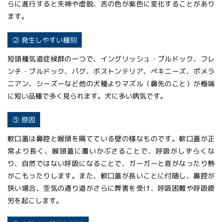
らに進行すると失神や虚脱、舌の色が紫色に変化することがあり
ます。
② 発生しやすい種別
短頭種気道症候群の一つで、イングリッシュ・ブルドック、フレ
ンチ・ブルドック、パグ、ボストンテリア、ペキニーズ、ポメラ
ニアン、シーズーなど他の犬種よりマズル（鼻先のこと）が極端
に短い品種で多く見られます。犬に多い病気です。
③ 原因
軟口蓋は鼻腔と喉頭を隔てている壁の様なものです。軟口蓋が正
常より長く、喉頭蓋に覆いかぶさることで、呼吸がしずらくな
り、自然ではない呼吸になることで、ガーガーと音がなったり熱
がこもったりします。また、軟口蓋が長いことに付随し、鼻腔が
狭い場合、空気の通り道がさらに弊害を受け、呼吸困難や呼吸疲
労を起こします。