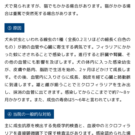
犬で見られますが、猫でもかかる場合があります。猫がかかる場
合は重篤で突然死する場合があります。
③ 原因
犬糸状虫といわれる線虫の1種（全長0.2ミリほどの細長く白色の
もの）が肺の血管や心臓に寄生する病気です。フィラリアにかか
った蚊にさされることで感染します。進行すると肝臓や腎臓、そ
の他の血管にも影響を及ぼします。犬の体内に入った感染幼虫
が、皮膚や筋肉、脂肪で生活を始め、2ヶ月ほどかけて成長しま
す。その後、血管内に入りさらに成長、脱皮を経て心臓と肺動脈
に到達します。雄と雌が揃うことでミクロフィラリアを生み出
し、抹消の血管に出てきます。感染してからここまでで約7～8ヶ
月かかります。また、成虫の寿命は5～6年と言われています。
④ 当院の一般的な対処
主に成虫抗原を検出する免疫学的検査と、血液中のミクロフィラ
リアを直接顕微鏡下で探す検査法があります。感染認められた場