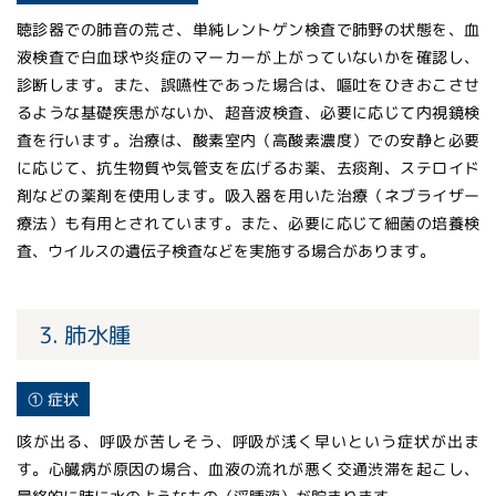
聴診器での肺音の荒さ、単純レントゲン検査で肺野の状態を、血
液検査で白血球や炎症のマーカーが上がっていないかを確認し、
診断します。また、誤嚥性であった場合は、嘔吐をひきおこさせ
るような基礎疾患がないか、超音波検査、必要に応じて内視鏡検
査を行います。治療は、酸素室内（高酸素濃度）での安静と必要
に応じて、抗生物質や気管支を広げるお薬、去痰剤、ステロイド
剤などの薬剤を使用します。吸入器を用いた治療（ネブライザー
療法）も有用とされています。また、必要に応じて細菌の培養検
査、ウイルスの遺伝子検査などを実施する場合があります。
3. 肺水腫
① 症状
咳が出る、呼吸が苦しそう、呼吸が浅く早いという症状が出ま
す。心臓病が原因の場合、血液の流れが悪く交通渋滞を起こし、