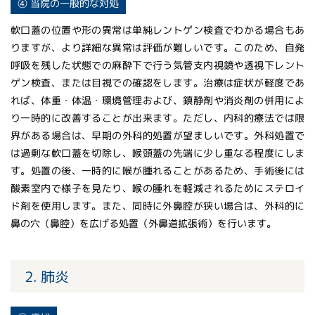
④ 当院の一般的な対処
軟口蓋の位置や形の異常は単純レントゲン検査でわかる場合もあ
りますが、より詳細な異常は評価が難しいです。このため、自発
呼吸を残した状態での麻酔下で行う気管支内視鏡や透視下レント
ゲン検査、または目視での確認をします。治療は症状が軽度であ
れば、体重・体温・環境管理および、鎮静剤や消炎剤の併用によ
り一時的に改善することが出来ます。ただし、内科的療法では限
界がある場合は、早期の外科的処置が望ましいです。外科処置で
は過剰な軟口蓋を切除し、喉頭蓋の先端に少し重なる程度にしま
す。処置の後、一時的に喉が腫れることがあるため、手術後には
酸素室内で様子を見たり、喉の腫れを軽減されるためにステロイ
ド剤を使用します。また、同時に外鼻腔が狭い場合は、外科的に
鼻の穴（鼻腔）を広げる処置（外鼻道拡張術）を行います。
2. 肺炎