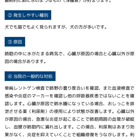
最終的に肺に水のようなもの（浮腫液）が貯まります。
② 発生しやすい種別
犬でも猫でもよく見られますが、犬の方が多いです。
③ 原因
肺胞の中に水がたまる病気で、心臓が原因の場合と心臓以外が原
因の場合があります。
④ 当院の一般的な対処
単純レントゲン検査で肺野の曇り度合いを確認、また血液検査で
感染や炎症のマーカーを確認し他の呼吸器疾患ではないことを確
認します。心臓が原因で肺水腫になっている場合、おしっこを排
泄させる薬（利尿剤）の使用により状態が改善します。心臓以外
が原因の場合、急激な炎症が起こることで肺胞周囲の血管が破綻
し、血漿が肺胞内に漏れ出します。この場合、利尿剤はあまり効
果がなく、炎症を抑えていくことで組織修復をうながします。利