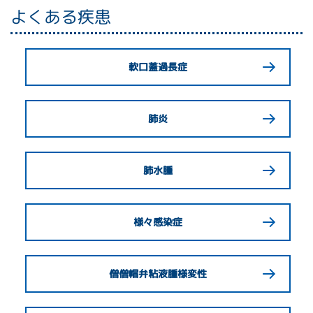
よくある疾患
軟口蓋過長症
肺炎
肺水腫
様々感染症
僧僧帽弁粘液腫様変性