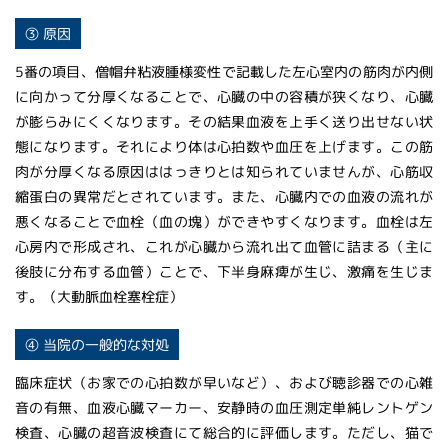
③ 原因
5番の項目、僧帽弁粘液腫様変性で記載した左心室内の筋肉が内側
に向かって分厚くなることで、心臓の中の容積が狭くなり、心臓
が膨らみにくくなります。その結果血液を上手く送り出せない状
態になります。それにより体は心拍数や血圧を上げます。この筋
肉が分厚くなる原因ははっきりとは知られていませんが、心筋収
縮蛋白の異常だとされています。また、心臓内での血液の流れが
悪くなることで血栓（血の塊）ができやすくなります。血栓は左
心房内で形成され、これが心臓から流れ出て血管に詰まる（主に
後肢に分布する血管）ことで、下半身麻痺が生じ、激痛を生じま
す。（大動脈血栓塞栓症）
④ 当院の一般的な対処
臨床症状（お家での心拍数が早いなど）、および聴診器での心雑
音の有無、血液心臓マーカー、安静時の血圧測定単純レントゲン
検査、心臓の超音波検査にて総合的に評価します。ただし、猫で