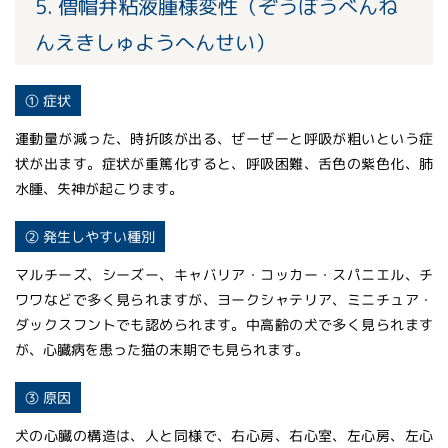
5. 僧帽弁粘液腫様変性（ぞうぼうべんね
んえきしゅようへんせい）
① 症状
運動量が減った、時折咳が出る、ぜーぜーと呼吸が粗いという症
状が出ます。症状が重篤化すると、呼吸困難、舌色の紫色化、肺
水腫、失神が起こります。
② 発生しやすい種別
マルチーズ、シーズー、キャバリア・コッカー・スパニエル、チ
ワワなどで多く見られますが、ヨークシャテリア、ミニチュア・
ダックスフントでも認められます。中高齢の犬で多く見られます
が、心臓病を患った猫の末期でも見られます。
③ 原因
犬の心臓の構造は、人と同様で、右心房、右心室、左心房、左心