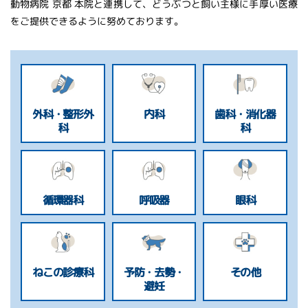
動物病院 京都 本院と連携して、どうぶつと飼い主様に手厚い医療
をご提供できるように努めております。
外科・整形外
内科
歯科・消化器
科
科
循環器科
呼吸器
眼科
ねこの診療科
予防・去勢・
その他
避妊