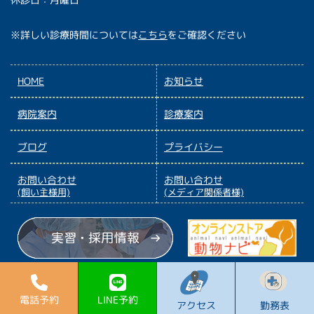
※詳しい診療時間については
こちら
をご確認ください
HOME
お知らせ
病院案内
診療案内
ブログ
プライバシー
お問い合わせ
お問い合わせ
(飼い主様用)
(メディア関係者様)
© Animal Hospital Kyoto all rights reserved.
電話予約
LINE予約
アクセス
勤務表