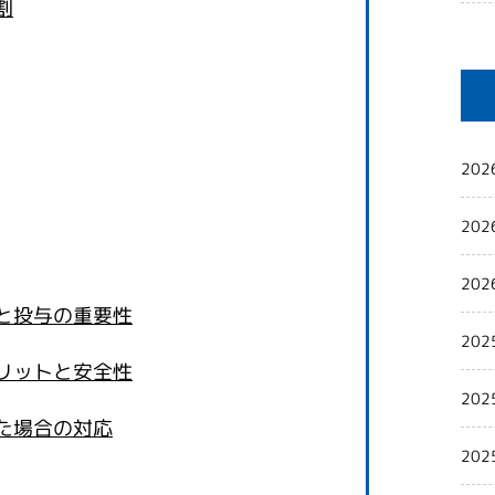
割
202
202
202
と投与の重要性
202
リットと安全性
202
た場合の対応
202